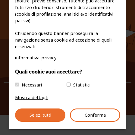
Inoltre, previo consenso, l'utente può accettare
l'utilizzo di ulteriori strumenti di tracciamento
PRIVACY E COOKIE POLICY
(cookie di profilazione, analitici e/o identificativi
passivi).
Chiudendo questo banner proseguirà la
navigazione senza cookie ad eccezione di quelli
essenziali.
informativa-privacy
0461/231380
Quali cookie vuoi accettare?
info@fiso.it
|
fiso@pec-mail.eu
Necessari
Statistici
Mostra dettagli
Selez. tutti
Conferma